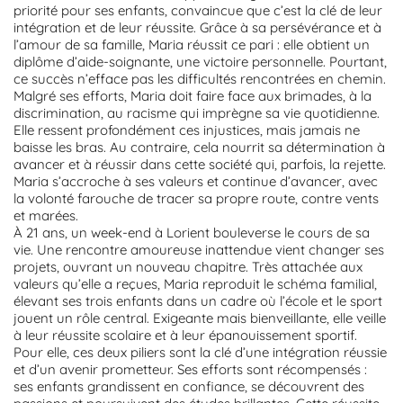
priorité pour ses enfants, convaincue que c’est la clé de leur
intégration et de leur réussite. Grâce à sa persévérance et à
l’amour de sa famille, Maria réussit ce pari : elle obtient un
diplôme d’aide-soignante, une victoire personnelle. Pourtant,
ce succès n’efface pas les difficultés rencontrées en chemin.
Malgré ses efforts, Maria doit faire face aux brimades, à la
discrimination, au racisme qui imprègne sa vie quotidienne.
Elle ressent profondément ces injustices, mais jamais ne
baisse les bras. Au contraire, cela nourrit sa détermination à
avancer et à réussir dans cette société qui, parfois, la rejette.
Maria s’accroche à ses valeurs et continue d’avancer, avec
la volonté farouche de tracer sa propre route, contre vents
et marées.
À 21 ans, un week-end à Lorient bouleverse le cours de sa
vie. Une rencontre amoureuse inattendue vient changer ses
projets, ouvrant un nouveau chapitre. Très attachée aux
valeurs qu’elle a reçues, Maria reproduit le schéma familial,
élevant ses trois enfants dans un cadre où l’école et le sport
jouent un rôle central. Exigeante mais bienveillante, elle veille
à leur réussite scolaire et à leur épanouissement sportif.
Pour elle, ces deux piliers sont la clé d’une intégration réussie
et d’un avenir prometteur. Ses efforts sont récompensés :
ses enfants grandissent en confiance, se découvrent des