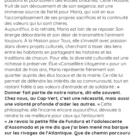
passions et poursuivent des études brillantes. Cette réussite,
fruit de son dévouement et de son exigence, est une
immense source de fierté pour Maria, qui voit en eux
l’accomplissement de ses propres sacrifices et la continuité
des valeurs qui lui sont chères.
Aujourd’hui, à la retraite, Maria est loin de se reposer. Son
énergie débordante et son désir de transmettre l’animent
toujours. À la Maison pour Tous, elle s’investit avec passion
dans divers projets culturels, cherchant à tisser des liens
entre les habitants en partageant les histoires et les
traditions de chacun. Pour elle, la diversité culturelle est une
richesse à préserver. Élue «Conseillère citoyenne » pour un
mandat de trois ans, Maria représente fièrement son
quartier auprès des élus locaux et de la mairie. Ce rôle lui
permet de défendre les intérêts de sa communauté, tout en
restant fidèle à ses valeurs d’entraide et de solidarité :
«
Donner fait partie de notre nature, dit-elle souvent.
Chez nous, au Cap-Vert, c’est une nécessité, mais aussi
une volonté profonde d’aider les autres. »
Cette
philosophie, elle l’incarne encore aujourd’hui, dévouée à
rendre la vie meilleure pour ceux qui l’entourent.
« Je revois la petite fille de Fundura et l’adolescente
d’Assomada et je me dis que j’ai bien mené ma barque
sur les rivages de l’Atlantique. Que de chemin parcouru