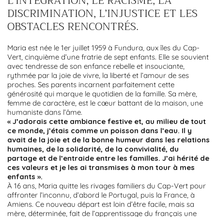
L'INTÉGRATION, LE RACISME, LA
DISCRIMINATION, L’INJUSTICE ET LES
OBSTACLES RENCONTRÉS.
Maria est née le 1er juillet 1959 à Fundura, aux îles du Cap-
Vert, cinquième d’une fratrie de sept enfants. Elle se souvient
avec tendresse de son enfance rebelle et insouciante,
rythmée par la joie de vivre, la liberté et l’amour de ses
proches. Ses parents incarnent parfaitement cette
générosité qui marque le quotidien de la famille. Sa mère,
femme de caractère, est le cœur battant de la maison, une
humaniste dans l’âme.
« J’adorais cette ambiance festive et, au milieu de tout
ce monde, j’étais comme un poisson dans l’eau. Il y
avait de la joie et de la bonne humeur dans les relations
humaines, de la solidarité, de la convivialité, du
partage et de l’entraide entre les familles. J’ai hérité de
ces valeurs et je les ai transmises à mon tour à mes
enfants ».
À 16 ans, Maria quitte les rivages familiers du Cap-Vert pour
affronter l’inconnu, d’abord le Portugal, puis la France, à
Amiens. Ce nouveau départ est loin d’être facile, mais sa
mère, déterminée, fait de l’apprentissage du français une