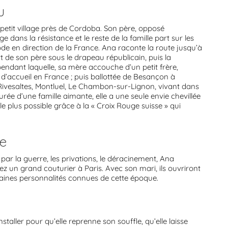
u
 petit village près de Cordoba. Son père, opposé
dans la résistance et le reste de la famille part sur les
exode en direction de la France. Ana raconte la route jusqu’à
rt de son père sous le drapeau républicain, puis la
endant laquelle, sa mère accouche d’un petit frère,
d’accueil en France ; puis ballottée de Besançon à
Rivesaltes, Montluel, Le Chambon-sur-Lignon, vivant dans
urée d’une famille aimante, elle a une seule envie chevillée
le plus possible grâce à la « Croix Rouge suisse » qui
ce
ar la guerre, les privations, le déracinement, Ana
z un grand couturier à Paris. Avec son mari, ils ouvriront
taines personnalités connues de cette époque.
’installer pour qu’elle reprenne son souffle, qu’elle laisse